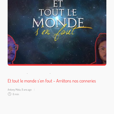
SE CULTIVER
,
SE DÉTENDRE
,
SE MARRER
Et tout le monde s’en fout – Arrêtons nos conneries
Antony Mota
,
9 ans ago
6 min