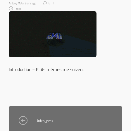
Antony Mota
,
9 ans ago
0
1 min
Introduction – P’tits mèmes me suivent
intro_pms