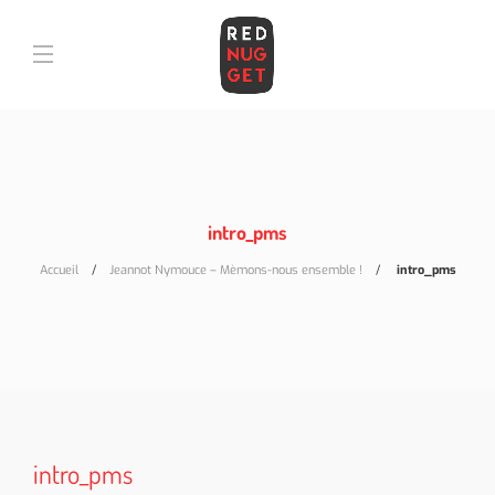
intro_pms
Accueil
Jeannot Nymouce – Mèmons-nous ensemble !
intro_pms
intro_pms