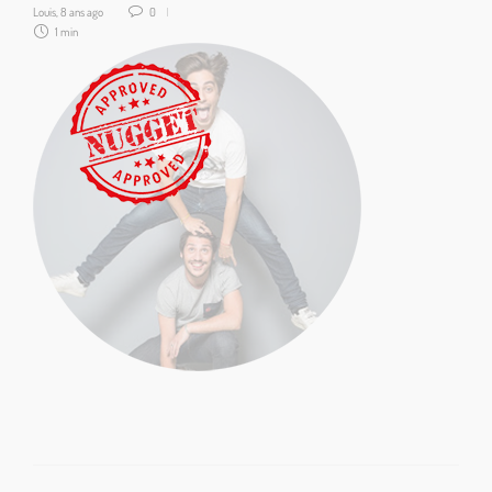
Louis
,
8 ans ago
0
1 min