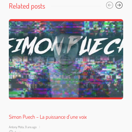
Related posts
SE DÉTENDRE
Simon Puech – La puissance d’une voix
Antony Mota
,
9 ans ago